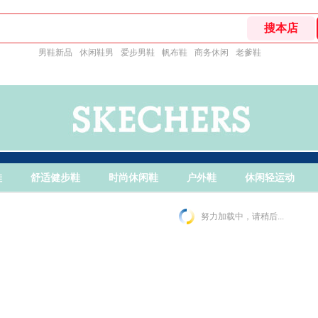
男鞋新品
休闲鞋男
爱步男鞋
帆布鞋
商务休闲
老爹鞋
鞋
舒适健步鞋
时尚休闲鞋
户外鞋
休闲轻运动
努力加载中，请稍后...