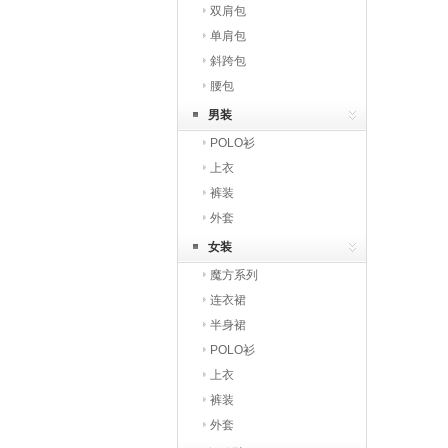
双肩包
单肩包
斜跨包
腰包
男装
POLO衫
上衣
裤装
外套
女装
魔方系列
连衣裙
半身裙
POLO衫
上衣
裤装
外套