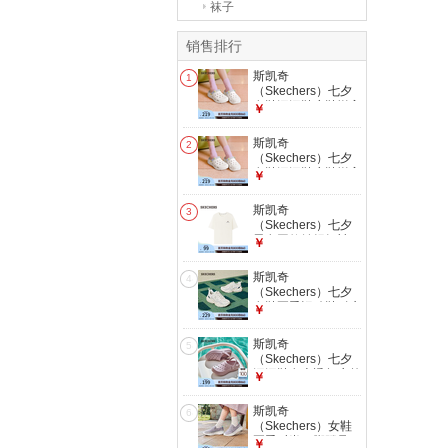
袜子
销售排行
斯凯奇
1
（Skechers）七夕
女鞋洞洞鞋凉鞋增高
￥
厚底耐磨沙滩拖鞋小
怪兽包头洞洞鞋
斯凯奇
2
111581 白色/多彩
（Skechers）七夕
色/WMLT 38
女鞋洞洞鞋凉鞋增高
￥
厚底耐磨沙滩拖鞋小
怪兽包头洞洞鞋
斯凯奇
3
111581 白色/多彩
（Skechers）七夕
色/WMLT 37
男女同款针织短袖T
￥
恤衫基础款打底衫
棉花糖白/0074 M
斯凯奇
4
（Skechers）七夕
女鞋夏季运动鞋耐磨
￥
户外休闲百搭厚底增
高老爹鞋117364 自
斯凯奇
5
然色/多彩色/NTMT
（Skechers）七夕
37 【正码正拍】
洞洞鞋女士透气户外
￥
沙滩鞋休闲凉拖鞋
111514 茱萸
斯凯奇
6
粉/MVE 37
（Skechers）女鞋
夏季时尚一脚蹬足弓
￥