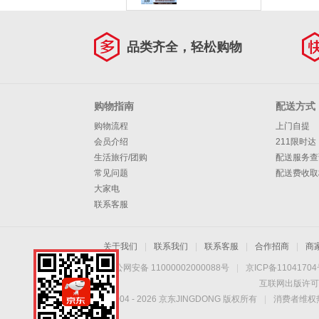
支撑健步鞋舒适休闲
百搭健步鞋125841
薰衣草色/LAV 38
品类齐全，轻松购物
购物指南
配送方式
购物流程
上门自提
会员介绍
211限时达
生活旅行/团购
配送服务查
常见问题
配送费收取
大家电
联系客服
关于我们
|
联系我们
|
联系客服
|
合作招商
|
商
京公网安备 11000002000088号
|
京ICP备1104170
互联网出版许可
Copyright © 2004 -
2026
京东JINGDONG 版权所有
|
消费者维权热
无线享优惠 随时随心
购