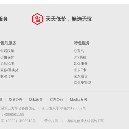
服务
天天低价，畅选无忧
售后服务
特色服务
售后政策
夺宝岛
价格保护
DIY装机
退款说明
延保服务
返修/退换货
京东E卡
取消订单
京东通信
京鱼座智能
测
|
质量公告
|
隐私政策
|
京东公益
|
Media & IR
交易第三方平台备案凭证
|
新出发京零 字第大120007号
006561155
2023）第00013号
|
营业执照
|
增值电信业务经营许可证