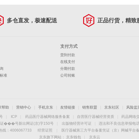
多仓直发，极速配送
正品行货，精致
支付方式
货到付款
在线支付
询
分期付款
标准
公司转账
家帮助
|
营销中心
|
手机京东
|
友情链接
|
销售联盟
|
京东社区
|
风险监
4号
|
ICP
|
药品医疗器械网络服务备案
|
自营医疗器械经营资质
|
药品网络
证���号新出网证(京)字150号
|
出版物经营许可证
|
违法和不良信息举报电话：4
线：4006067733
经营证照
|
医疗器械第三方平台备案凭证（京）网械平台备字（
京东旗下网站：
京东钱包
|
京东云