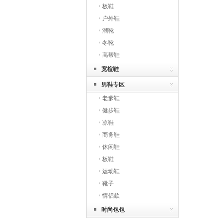
板鞋
户外鞋
潮靴
冬靴
高帮鞋
宽楦鞋
男鞋专区
老爹鞋
健步鞋
凉鞋
商务鞋
休闲鞋
板鞋
运动鞋
靴子
情侣款
时尚包包