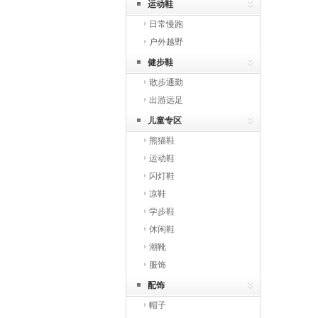
运动鞋
日常慢跑
户外越野
健步鞋
散步通勤
出游远足
儿童专区
熊猫鞋
运动鞋
闪灯鞋
凉鞋
学步鞋
休闲鞋
潮靴
服饰
配饰
帽子