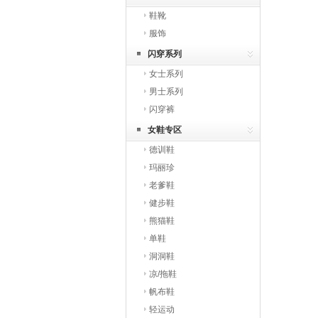
鞋靴
服饰
闪穿系列
女士系列
男士系列
闪穿裤
女鞋专区
德训鞋
玛丽珍
老爹鞋
健步鞋
熊猫鞋
单鞋
洞洞鞋
凉/拖鞋
帆布鞋
轻运动