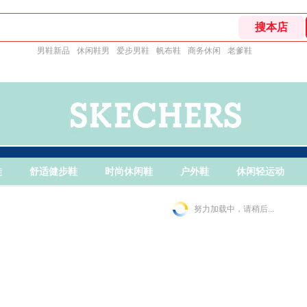
男鞋新品
休闲鞋男
爱步男鞋
帆布鞋
商务休闲
老爹鞋
鞋
舒适健步鞋
时尚休闲鞋
户外鞋
休闲轻运动
努力加载中，请稍后...