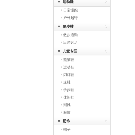
运动鞋
日常慢跑
户外越野
健步鞋
散步通勤
出游远足
儿童专区
熊猫鞋
运动鞋
闪灯鞋
凉鞋
学步鞋
休闲鞋
潮靴
服饰
配饰
帽子