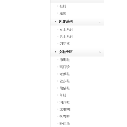
鞋靴
服饰
闪穿系列
女士系列
男士系列
闪穿裤
女鞋专区
德训鞋
玛丽珍
老爹鞋
健步鞋
熊猫鞋
单鞋
洞洞鞋
凉/拖鞋
帆布鞋
轻运动