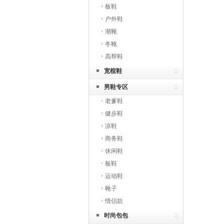
板鞋
户外鞋
潮靴
冬靴
高帮鞋
宽楦鞋
男鞋专区
老爹鞋
健步鞋
凉鞋
商务鞋
休闲鞋
板鞋
运动鞋
靴子
情侣款
时尚包包