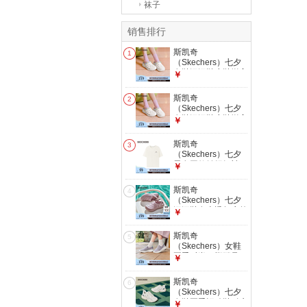
袜子
销售排行
斯凯奇
1
（Skechers）七夕
女鞋洞洞鞋凉鞋增高
￥
厚底耐磨沙滩拖鞋小
怪兽包头洞洞鞋
斯凯奇
2
111581 白色/多彩
（Skechers）七夕
色/WMLT 38
女鞋洞洞鞋凉鞋增高
￥
厚底耐磨沙滩拖鞋小
怪兽包头洞洞鞋
斯凯奇
3
111581 白色/多彩
（Skechers）七夕
色/WMLT 37
男女同款针织短袖T
￥
恤衫基础款打底衫
棉花糖白/0074 M
斯凯奇
4
（Skechers）七夕
洞洞鞋女士透气户外
￥
沙滩鞋休闲凉拖鞋
111514 茱萸
斯凯奇
5
粉/MVE 37
（Skechers）女鞋
夏季时尚一脚蹬足弓
￥
支撑健步鞋舒适休闲
百搭健步鞋125841
斯凯奇
6
薰衣草色/LAV 38
（Skechers）七夕
女鞋夏季运动鞋耐磨
￥