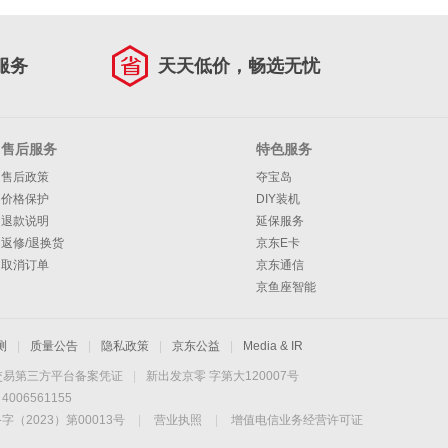
服务
天天低价，畅选无忧
售后服务
特色服务
售后政策
夺宝岛
价格保护
DIY装机
退款说明
延保服务
返修/退换货
京东E卡
取消订单
京东通信
京鱼座智能
测
|
质量公告
|
隐私政策
|
京东公益
|
Media & IR
交易第三方平台备案凭证
|
新出发京零 字第大120007号
06561155
2023）第00013号
|
营业执照
|
增值电信业务经营许可证