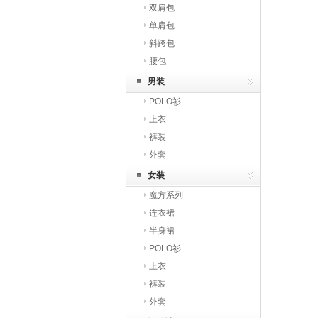
双肩包
单肩包
斜跨包
腰包
男装
POLO衫
上衣
裤装
外套
女装
魔方系列
连衣裙
半身裙
POLO衫
上衣
裤装
外套