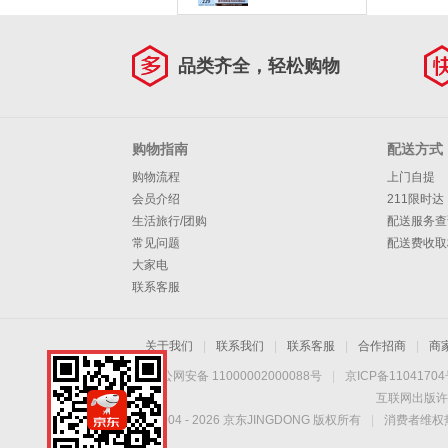
户外休闲百搭厚底增
高老爹鞋117364 自
然色/多彩色/NTMT
37 【正码正拍】
品类齐全，轻松购物
购物指南
配送方式
购物流程
上门自提
会员介绍
211限时达
生活旅行/团购
配送服务查
常见问题
配送费收取
大家电
联系客服
关于我们
|
联系我们
|
联系客服
|
合作招商
|
商
京公网安备 11000002000088号
|
京ICP备1104170
互联网出版许
Copyright © 2004 -
2026
京东JINGDONG 版权所有
|
消费者维权热
无线享优惠 随时随心
购