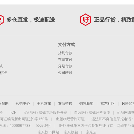
多仓直发，极速配送
正品行货，精致
支付方式
货到付款
在线支付
询
分期付款
标准
公司转账
家帮助
|
营销中心
|
手机京东
|
友情链接
|
销售联盟
|
京东社区
|
风险监
4号
|
ICP
|
药品医疗器械网络服务备案
|
自营医疗器械经营资质
|
药品网络
可证编号新出网证(京)字150号
|
出版物经营许可证
|
违法和不良信息举报电话：40
线：4006067733
经营证照
|
医疗器械第三方平台备案凭证（京）网械平台备字（
京东旗下网站：
京东钱包
|
京东云