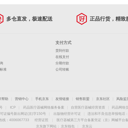
多仓直发，极速配送
正品行货，精致
支付方式
货到付款
在线支付
询
分期付款
标准
公司转账
家帮助
|
营销中心
|
手机京东
|
友情链接
|
销售联盟
|
京东社区
|
风险监
4号
|
ICP
|
药品医疗器械网络服务备案
|
自营医疗器械经营资质
|
药品网络
可证编号新出网证(京)字150号
|
出版物经营许可证
|
违法和不良信息举报电话：40
线：4006067733
经营证照
|
医疗器械第三方平台备案凭证（京）网械平台备字（
京东旗下网站：
京东钱包
|
京东云