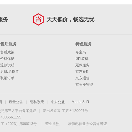
服务
天天低价，畅选无忧
售后服务
特色服务
售后政策
夺宝岛
价格保护
DIY装机
退款说明
延保服务
返修/退换货
京东E卡
取消订单
京东通信
京鱼座智能
测
|
质量公告
|
隐私政策
|
京东公益
|
Media & IR
交易第三方平台备案凭证
|
新出发京零 字第大120007号
06561155
2023）第00013号
|
营业执照
|
增值电信业务经营许可证