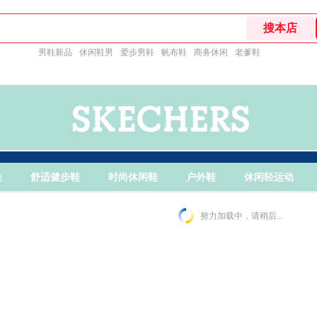
男鞋新品
休闲鞋男
爱步男鞋
帆布鞋
商务休闲
老爹鞋
鞋
舒适健步鞋
时尚休闲鞋
户外鞋
休闲轻运动
努力加载中，请稍后...