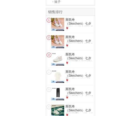
袜子
销售排行
斯凯奇
1
（Skechers）七夕
女鞋洞洞鞋凉鞋增高
￥
厚底耐磨沙滩拖鞋小
怪兽包头洞洞鞋
斯凯奇
2
111581 白色/多彩
（Skechers）七夕
色/WMLT 38
女鞋洞洞鞋凉鞋增高
￥
厚底耐磨沙滩拖鞋小
怪兽包头洞洞鞋
斯凯奇
3
111581 白色/多彩
（Skechers）七夕
色/WMLT 37
女鞋夏季大网孔透气
￥
运动鞋女绑带休闲跑
步户外鞋子女
斯凯奇
4
117486 乳白
（Skechers）七夕
色/OFWT 38 【正码
男女同款针织短袖T
￥
正拍】
恤衫基础款打底衫
棉花糖白/0074 M
斯凯奇
5
（Skechers）七夕
男士夏透气凉感长裤
￥
休闲直筒裤
P226M282 碳黑
斯凯奇
6
0018 L
（Skechers）七夕
女鞋夏季运动鞋耐磨
￥