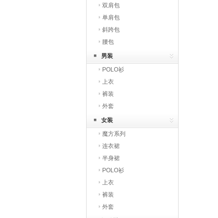
双肩包
单肩包
斜跨包
腰包
男装
POLO衫
上衣
裤装
外套
女装
魔方系列
连衣裙
半身裙
POLO衫
上衣
裤装
外套