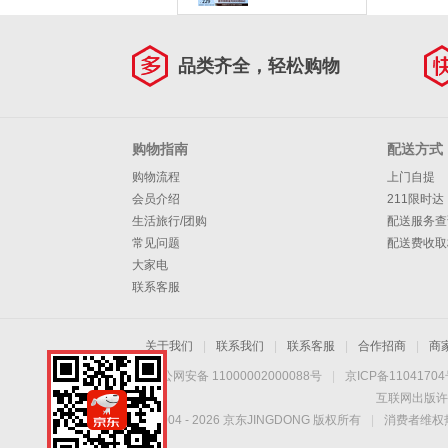
户外休闲百搭厚底增
高老爹鞋117364 自
然色/多彩色/NTMT
37 【正码正拍】
品类齐全，轻松购物
购物指南
配送方式
购物流程
上门自提
会员介绍
211限时达
生活旅行/团购
配送服务查
常见问题
配送费收取
大家电
联系客服
关于我们
|
联系我们
|
联系客服
|
合作招商
|
商
京公网安备 11000002000088号
|
京ICP备1104170
互联网出版许
Copyright © 2004 -
2026
京东JINGDONG 版权所有
|
消费者维权热
无线享优惠 随时随心
购