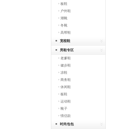
板鞋
户外鞋
潮靴
冬靴
高帮鞋
宽楦鞋
男鞋专区
老爹鞋
健步鞋
凉鞋
商务鞋
休闲鞋
板鞋
运动鞋
靴子
情侣款
时尚包包