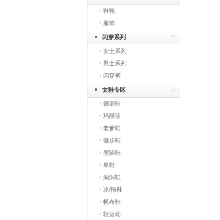
鞋靴
服饰
闪穿系列
女士系列
男士系列
闪穿裤
女鞋专区
德训鞋
玛丽珍
老爹鞋
健步鞋
熊猫鞋
单鞋
洞洞鞋
凉/拖鞋
帆布鞋
轻运动