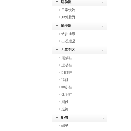
运动鞋
日常慢跑
户外越野
健步鞋
散步通勤
出游远足
儿童专区
熊猫鞋
运动鞋
闪灯鞋
凉鞋
学步鞋
休闲鞋
潮靴
服饰
配饰
帽子